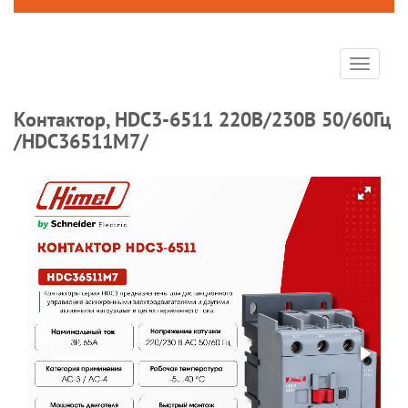
Toggle
navigat
Контактор, HDC3-6511 220В/230В 50/60Гц
/HDC36511M7/