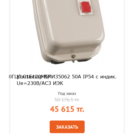
AC50ГЦ/LC1E120M5/
Контактор КМИ35062 50А IP54 с индик.
Ue=230В/АС3 ИЭК
Под заказ
50 176.5 тг.
45 615 тг.
ЗАКАЗАТЬ