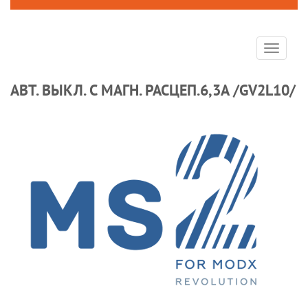
Toggle
navigat
АВТ. ВЫКЛ. С МАГН. РАСЦЕП.6,3A /GV2L10/