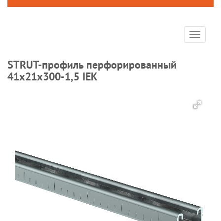
Toggle
navigat
STRUT-профиль перфорированный
41х21х300-1,5 IEK