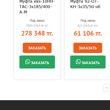
Муфта eks-10HH-
Муфта 92-OT-
-В
ТАС-3х185/400-
КН-3х35/50-нб
А-М
Под заказ
Под заказ
306 182.8 тг.
67 216.6 тг.
.
278 348 тг.
61 106 тг.
ЗАКАЗАТЬ
ЗАКАЗАТЬ
ЗАКАЗАТЬ
ЗАКАЗАТЬ