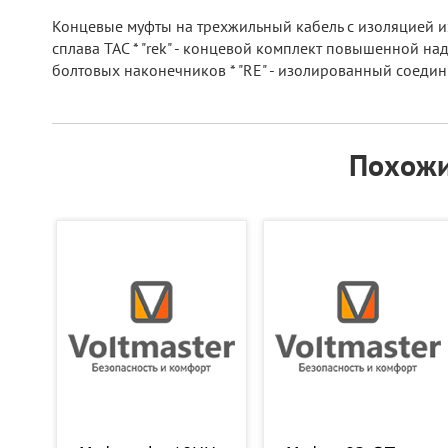
Концевые муфты на трехжильный кабель с изоляцией из
сплава ТАС * "rek" - концевой комплект повышенной над
болтовых наконечников * "RE" - изолированный соедини
Похожи