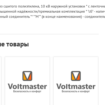
 сшитого полиэтилена, 10 кВ наружной установки * с ленточн
овышенной надёжности/премиальная комплектация * "сб" - налич
нный соединитель "* ""М"" (в конце наименования) - соединит
е товары