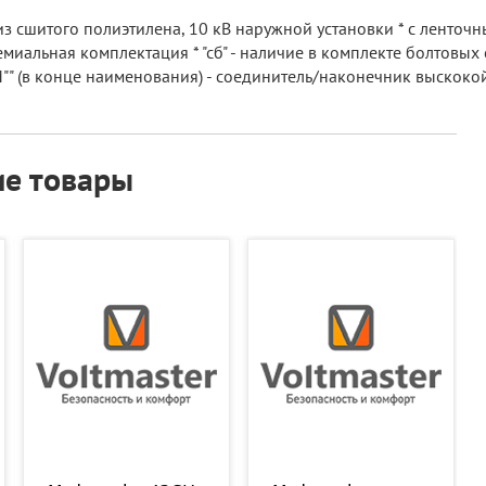
 сшитого полиэтилена, 10 кВ наружной установки * с ленточн
иальная комплектация * "сб" - наличие в комплекте болтовых с
"М"" (в конце наименования) - соединитель/наконечник выскоко
е товары