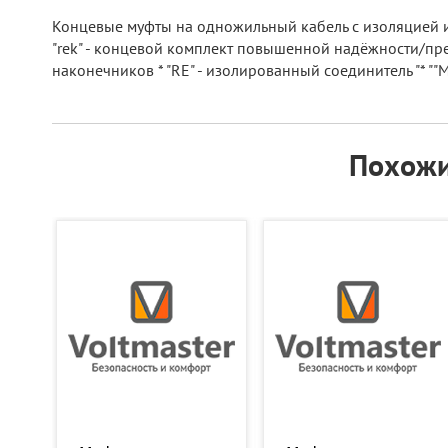
Концевые муфты на одножильный кабель с изоляцией из
"rek" - концевой комплект повышенной надёжности/прем
наконечников * "RE" - изолированный соединитель "* "
Похожи