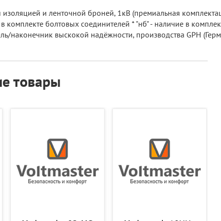
 изоляцией и ленточной броней, 1кВ (премиальная комплектац
 в комплекте болтовых соединителей * "нб" - наличие в компле
итель/наконечник выскокой надёжности, производства GPH (Герм
е товары