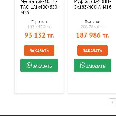
Муфта rek-10HH-
Муфта rek-10HH-
0-
ТАС-1/1х400/630-
3х185/400-А-M16
М16
Под заказ
Под заказ
102 445.2 тг.
206 784.6 тг.
.
93 132 тг.
187 986 тг.
ЗАКАЗАТЬ
ЗАКАЗАТЬ
ЗАКАЗАТЬ
ЗАКАЗАТЬ