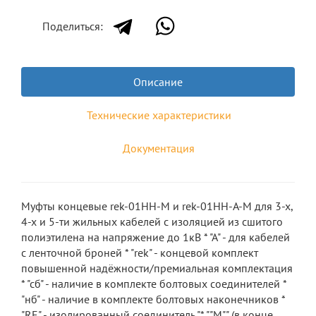
Поделиться:
Описание
Технические характеристики
Документация
Муфты концевые rek-01HH-M и rek-01HH-А-M для 3-х,
4-х и 5-ти жильных кабелей с изоляцией из сшитого
полиэтилена на напряжение до 1кВ * "А" - для кабелей
с ленточной броней * "rek" - концевой комплект
повышенной надёжности/премиальная комплектация
* "сб" - наличие в комплекте болтовых соединителей *
"нб" - наличие в комплекте болтовых наконечников *
"RE" - изолированный соединитель "* ""М"" (в конце