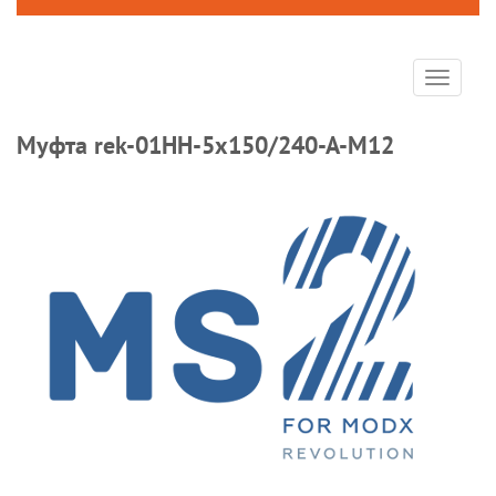
Toggle
navigat
Муфта rek-01HH-5х150/240-А-M12