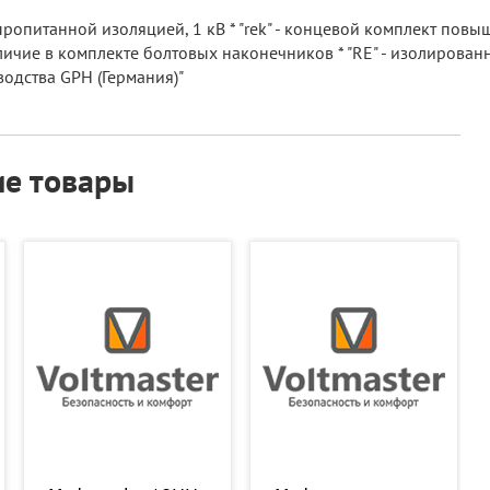
ропитанной изоляцией, 1 кВ * "rek" - концевой комплект повы
личие в комплекте болтовых наконечников * "RE" - изолированны
одства GPH (Германия)"
е товары