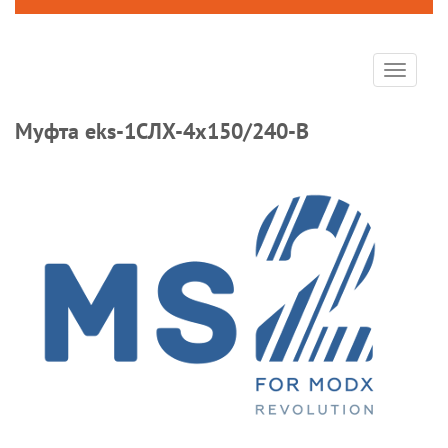
Toggle
navigat
Муфта eks-1СЛХ-4х150/240-В