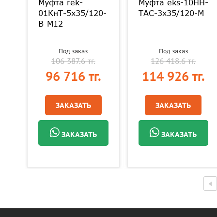
Муфта rek-
Муфта eks-10HH-
0-
01КнТ-5х35/120-
ТАС-3х35/120-М
В-М12
Под заказ
Под заказ
106 387.6 тг.
126 418.6 тг.
.
96 716 тг.
114 926 тг.
ЗАКАЗАТЬ
ЗАКАЗАТЬ
ЗАКАЗАТЬ
ЗАКАЗАТЬ