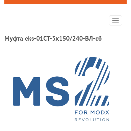
Toggle
navigat
Муфта eks-01СТ-3х150/240-ВЛ-сб