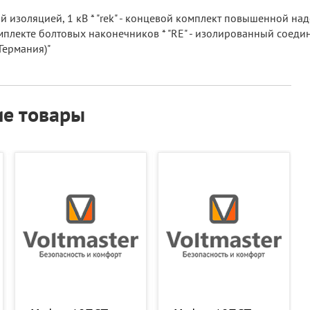
 изоляцией, 1 кВ * "rek" - концевой комплект повышенной над
мплекте болтовых наконечников * "RE" - изолированный соединит
Германия)"
е товары