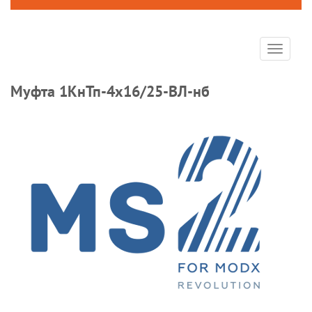
Toggle
navigat
Муфта 1КнТп-4х16/25-ВЛ-нб