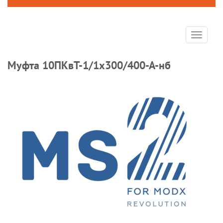
Toggle
navigat
Муфта 10ПКвТ-1/1х300/400-А-нб