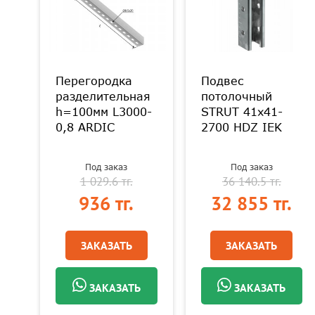
Перегородка
Подвес
.
разделительная
потолочный
h=100мм L3000-
STRUT 41х41-
0,8 ARDIC
2700 HDZ IEK
Под заказ
Под заказ
1 029.6 тг.
36 140.5 тг.
.
936 тг.
32 855 тг.
ЗАКАЗАТЬ
ЗАКАЗАТЬ
ЗАКАЗАТЬ
ЗАКАЗАТЬ