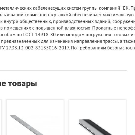
металлических кабеленесущих систем группы компаний IEK. 
льзовании совместно с крышкой обеспечивает максимальную за
ак внутри общественных, производственных зданий, сооружений
е в помещениях с повышенной влажностью. Прокатные неперф
собом по ГОСТ 14918-80 или методом погружения готовых изд
в, предназначенных для изменения направления трассы, а так
У 27.33.13-002-83135016-2017. По требованиям безопасности 
е товары