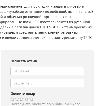
Предназначены для прокладки и защиты силовых и
щиту кабеля от внешних воздействий, пыли и влаги. В
 и объектах розничной торговли, так и вне
орированные лотки IEK изготавливаются из рулонной
елий в расплав цинка ГОСТ 9.307. Система прокатных
же крышек и соединительных элементов разных
изделие соответствует техническому регламенту ТР ТС
Написать отзыв
Оцените товар
Пожалуйста, оцените по 5 бальной шкале