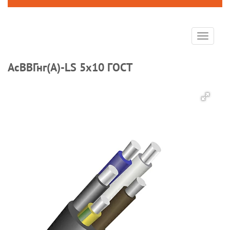
Toggle
navigat
АсВВГнг(А)-LS 5х10 ГОСТ