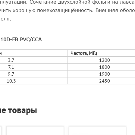
сплуатации. Сочетание двухслойной фольги на лавс
ечить хорошую помехозащищённость. Внешняя оболо
беля.
 10D-FB PVC/CCA
м
Частота, МГц
3,7
1200
7,1
1800
9,7
1900
10,3
2450
е товары