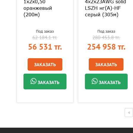
1х2х0,50
4х2х23AWG solid
оранжевый
LSZH нг(А)-HF
(200м)
серый (305м)
Под заказ
Под заказ
62 184.1 тг.
280 453.8 тг.
.
56 531 тг.
254 958 тг.
ЗАКАЗАТЬ
ЗАКАЗАТЬ
ЗАКАЗАТЬ
ЗАКАЗАТЬ