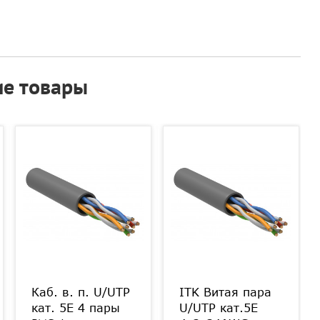
е товары
Каб. в. п. U/UTP
ITK Витая пара
кат. 5E 4 пары
U/UTP кат.5E