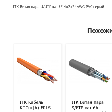
ITK Витая пара U/UTP кат.5E 4х2х24AWG PVC серый
Похожи
а
ITK Кабель
ITK Витая пара
КПСнг(А)-FRLS
S/FTP кат.6A