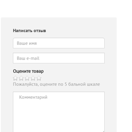
Написать отзыв
Оцените товар
Пожалуйста, оцените по 5 бальной шкале
Шнур
Каб. в. п. F/UTP
IT
коммутационный
кат. 5E 4 пары
КП