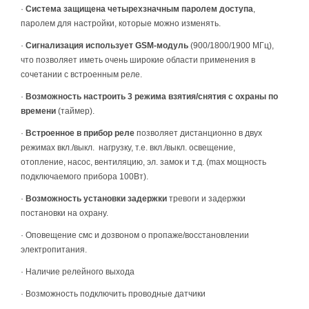
·
Система защищена четырехзначным паролем доступа
,
паролем для настройки, которые можно изменять.
·
Сигнализация использует GSM-модуль
(900/1800/1900 МГц),
что позволяет иметь очень широкие области применения в
сочетании с встроенным реле.
·
Возможность настроить 3 режима взятия/снятия с охраны по
времени
(таймер).
·
Встроенное в прибор реле
позволяет дистанционно в двух
режимах вкл./выкл. нагрузку, т.е. вкл./выкл. освещение,
отопление, насос, вентиляцию, эл. замок и т.д. (max мощность
подключаемого прибора 100Вт).
·
Возможность установки задержки
тревоги и задержки
постановки на охрану.
· Оповещение смс и дозвоном о пропаже/восстановлении
электропитания.
· Наличие релейного выхода
· Возможность подключить проводные датчики