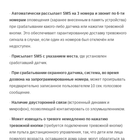
·
Автоматически рассылает SMS на 3 номера и звонит по 6-ти
номерам
оповещения (заранее внесенным в память устройства)
при срабатывании какого-либо датчика или нажатии тревожной
кнопки. Это обеспечивает гарантированную доставку тревожного
сигнала в случае, если один из номеров был отключён или
недоступен.
·
Присылает SMS с указанием места
, где установлен
сработавший датчик.
·
При срабатывании охранного датчика, система, во время
дозвона на запрограммированные номера
, может проигрывать
предварительно записанное пользователем 10 сек. голосовое
сообщение.
·
Наличие двусторонней связи
(встроенный динамик и
микрофон), позволяющей контактировать со злоумышленником.
·
Может извещать о тревоге немедленно по нажатию
тревожной кнопки
(требуется подключение тревожной кнопки)
или пульта дистанционного управления, так, что дети или лица
пожилого возраста, оставшиеся дома одни, могут обратиться за