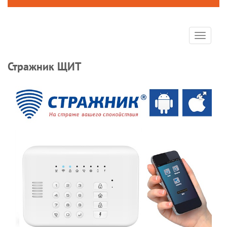
Toggle
navigat
Стражник ЩИТ