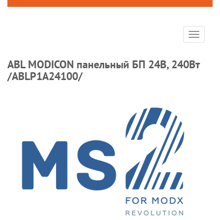
Toggle
navigat
ABL MODICON панельный БП 24В, 240Вт
/ABLP1A24100/