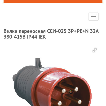
Toggle
navigat
Вилка переносная ССИ-025 3Р+РЕ+N 32А
380-415В IP44 IEK