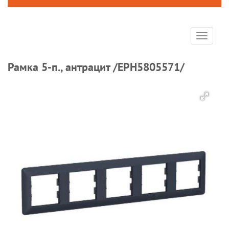
Toggle
navigat
Рамка 5-п., антрацит /EPH5805571/