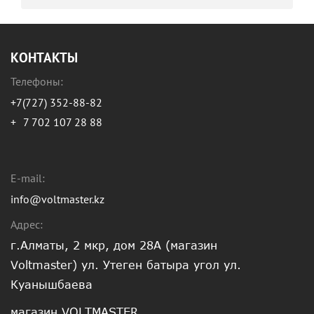
КОНТАКТЫ
Телефоны:
+7(727) 352-88-82
+
7 702 107 28 88
E-mail:
info@voltmaster.kz
Адрес:
г.Алматы, 2 мкр, дом 28А (магазин
Voltmaster) ул. Утеген батыра угол ул.
Куанышбаева
магазин VOLTMASTER