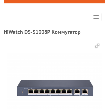
Toggle
navigat
HiWatch DS-S1008P Коммутатор