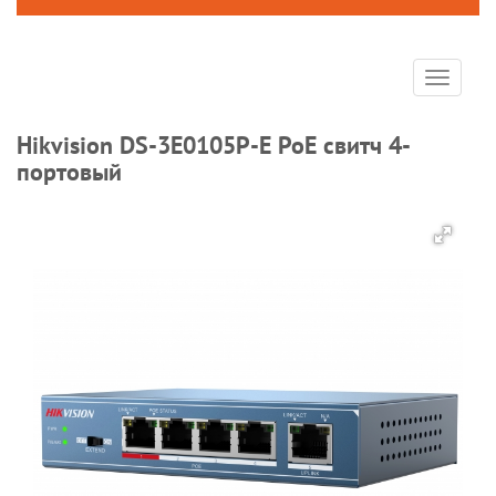
Toggle
navigat
Hikvision DS-3E0105P-E PoE свитч 4-
портовый