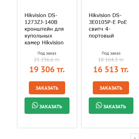
Hikvision DS-
Hikvision DS-
1273ZJ-140B
3E0105P-E PoE
ьная
кронштейн для
свитч 4-
купольных
портовый
камер Hikvision
Под заказ
Под заказ
21 236.6 тг.
18 164.3 тг.
19 306 тг.
16 513 тг.
ЗАКАЗАТЬ
ЗАКАЗАТЬ
ЗАКАЗАТЬ
ЗАКАЗАТЬ