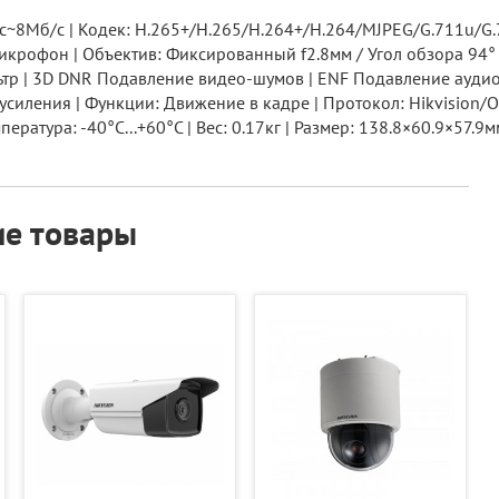
~8Мб/с | Кодек: H.265+/H.265/H.264+/H.264/MJPEG/G.711u/G.7
крофон | Объектив: Фиксированный f2.8мм / Угол обзора 94° /
ильтр | 3D DNR Подавление видео-шумов | ENF Подавление ау
усиления | Функции: Движение в кадре | Протокол: Hikvision/O
пература: -40°C...+60°C | Вес: 0.17кг | Размер: 138.8×60.9×57.9м
е товары