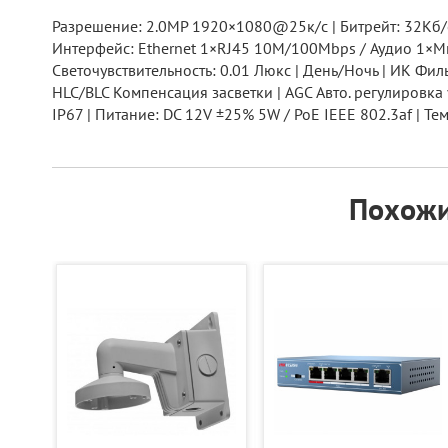
Разрешение: 2.0МР 1920×1080@25к/с | Битрейт: 32Кб/с
Интерфейс: Ethernet 1×RJ45 10M/100Mbps / Аудио 1×Ми
Светочувствительность: 0.01 Люкс | День/Ночь | ИК Ф
HLC/BLC Компенсация засветки | AGC Авто. регулировка 
IP67 | Питание: DC 12V ±25% 5W / PoE IEEE 802.3af | Тем
Похожи