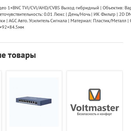
део 1×BNC TVI/CVI/AHD/CVBS Выход гибридный | Объектив: Ва
Светочувствительность: 0.01 Люкс | День/Ночь | ИК Фильтр | 
| AGC Авто. Усилитель Сигнала | Материал: Пластик/Металл | С
.1×92×84.5мм
е товары