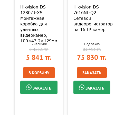
Hikvision DS-
Hikvision DS-
1280ZJ-XS
7616NI-Q2
Монтажная
Сетевой
коробка для
видеорегистратор
уличных
на 16 IP камер
видеокамер,
100×43.2×129мм
В наличии
Под заказ
6 425.1 тг.
83 413 тг.
.
5 841 тг.
75 830 тг.
В КОРЗИНУ
ЗАКАЗАТЬ
ЗАКАЗАТЬ
ЗАКАЗАТЬ