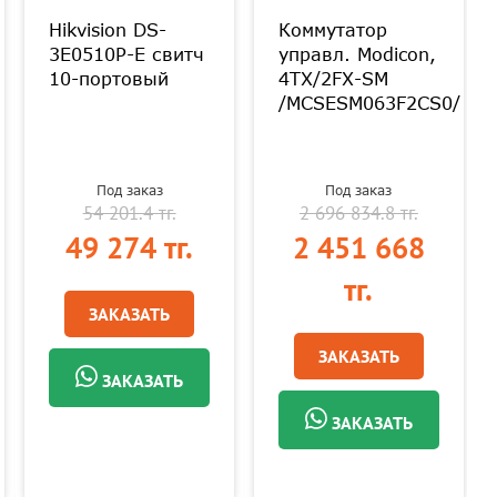
Hikvision DS-
Коммутатор
3E0510P-E свитч
управл. Modicon,
10-портовый
4TX/2FX-SM
/MCSESM063F2CS0/
Под заказ
Под заказ
54 201.4 тг.
2 696 834.8 тг.
49 274 тг.
2 451 668
тг.
ЗАКАЗАТЬ
ЗАКАЗАТЬ
ЗАКАЗАТЬ
ЗАКАЗАТЬ