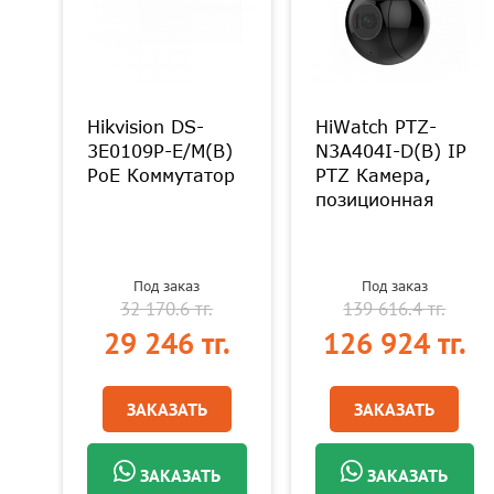
Hikvision DS-
HiWatch PTZ-
3E0109P-E/M(B)
N3A404I-D(B) IP
PoE Коммутатор
PTZ Камера,
позиционная
Под заказ
Под заказ
32 170.6 тг.
139 616.4 тг.
.
29 246 тг.
126 924 тг.
ЗАКАЗАТЬ
ЗАКАЗАТЬ
ЗАКАЗАТЬ
ЗАКАЗАТЬ