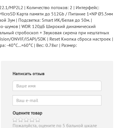
2.1/MP2L2 | Количество потоков: 2 | Интерфейс:
icroSD Карта памяти до 512Gb / Питание 1×NP Ø5.5мм
й Зум | Подсветка: Smart ИК/Белая до 50м. |
удио-шумов | WDR 120дБ Широкий динамический
зуальный стробоскоп + Звуковая сирена при нештатных
ision/ONVIF/ISAPI/SDK | Reset Кнопка сброса настроек |
 -40°C...+60°C | Вес: 0.78кг | Размер:
Написать отзыв
Оцените товар
Пожалуйста, оцените по 5 бальной шкале