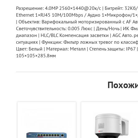
Разрешение: 4.0МР 2560×1440@20к/с | Битрейт: 32Кб/с
Ethernet 1×RJ45 10M/100Mbps / Аудио 1×Микрофон/1×
| Объектив: Варифокальный моторизированный с AF Авто
Светочувствительность: 0.005 Люкс | День/Ночь | ИК
диапазон | HLC/BLC Компенсация засветки | AGC Авто. 
ситуациях | Функции: Фильтр ложных тревог по классифи
Цвет: Белый | Материал: Металл | Степень защиты: IP67 |
105×105×285.8мм
Похожи