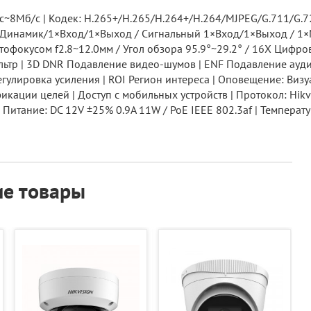
~8Мб/с | Кодек: H.265+/H.265/H.264+/H.264/MJPEG/G.711/G.72
Динамик/1×Вход/1×Выход / Сигнальный 1×Вход/1×Выход / 1×M
фокусом f2.8~12.0мм / Угол обзора 95.9°~29.2° / 16X Цифрово
 Фильтр | 3D DNR Подавление видео-шумов | ENF Подавление а
регулировка усиления | ROI Регион интереса | Оповещение: Ви
кации целей | Доступ с мобильных устройств | Протокол: Hikv
 Питание: DC 12V ±25% 0.9A 11W / PoE IEEE 802.3af | Температура:
е товары