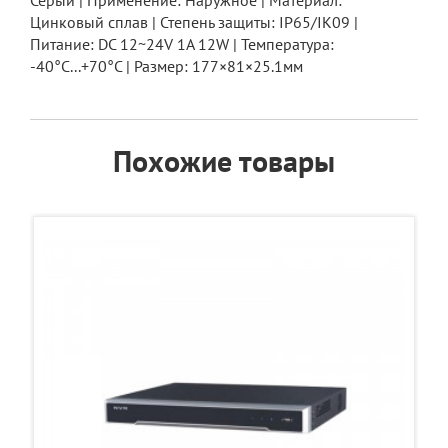
Серый | Применение: Наружное | Материал:
Цинковый сплав | Степень защиты: IP65/IK09 |
Питание: DC 12~24V 1A 12W | Температура:
-40°C...+70°C | Размер: 177×81×25.1мм
Похожие товары