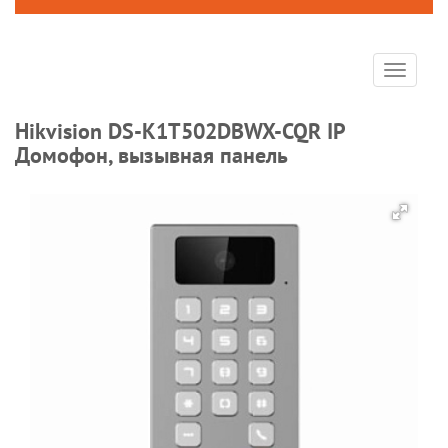
Toggle
navigat
Hikvision DS-K1T502DBWX-CQR IP
Домофон, вызывная панель