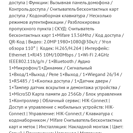
доступа | Функции: Вызывная панель домофона /
Контроль доступа / Считыватель бесконтактных карт
доступа / Кодонаборная клавиатура / Несколько
режимов аутентификации / Разблокировка
пропускного пункта | СКУД: Считыватель
бесконтактных карт 1×Mifare 13.56Mhz / Код доступа /
QR-Код | Видео: 2.0МР 1980×1080@30к/с / Угол
обзора 110° | Кодек: H.265/H.264 | Интерфейс:
Ethernet 1×RJ45 10M/100Mbps / 1×Wi-Fi 2.4GHz
IEEE802.11b/g/n / 1×Bluetooth / Аудио
1×Микрофон/1×Динамик / Сигнальный
1×Вход/1×Выход / Реле 1×Выход / 1×Wiegand 26/34 /
1×RS485 / 1×Кнопка доступа / 1×Датчик двери /
1×Тампер датчик вскрытия и демонтажа устройства /
1×MicroSD Карта памяти до 256Gb / Блок управления
1×Контроллер | Облачный сервис: HIK-Connect |
Доступ и управление с мобильных устройств: HIK-
Connect | Управление: HIK-Connect / Клавиатура с
кодонаборником / Mifare Считыватель бесконтактных
карт и меток | Инсталляция: Накладной монтаж | Цвет: