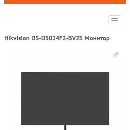
Toggle
navigat
Hikvision DS-D5024F2-BV2S Монитор