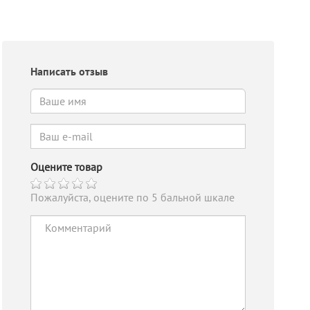
Написать отзыв
Оцените товар
Пожалуйста, оцените по 5 бальной шкале
Hikvision DS-
Hikvision DS-
Hik
2CE16D3T-IT3F
2CE16D0T-IRPF
2C