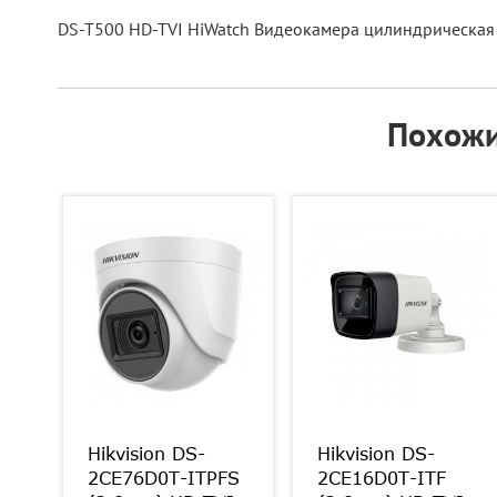
DS-T500 HD-TVI HiWatch Видеокамера цилиндрическая
Похожи
Hikvision DS-
Hikvision DS-
FS
2CE76D0T-ITPFS
2CE16D0T-ITF