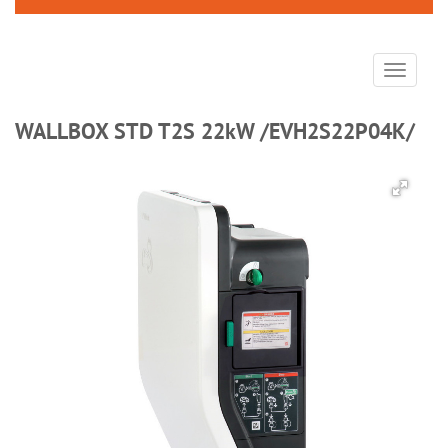
Toggle
navigat
WALLBOX STD T2S 22kW /EVH2S22P04K/