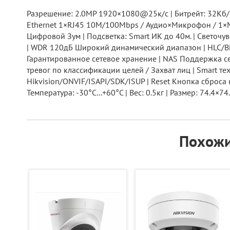
Разрешение: 2.0МР 1920×1080@25к/с | Битрейт: 32Кб/с
Ethernet 1×RJ45 10M/100Mbps / Аудио×Микрофон / 1×Mi
Цифровой Зум | Подсветка: Smart ИК до 40м. | Светочу
| WDR 120дБ Широкий динамический диапазон | HLC/BLC 
Гарантированное сетевое хранение | NAS Поддержка се
тревог по классификации целей / Захват лиц | Smart т
Hikvision/ONVIF/ISAPI/SDK/ISUP | Reset Кнопка сброса н
Температура: -30°C...+60°C | Вес: 0.5кг | Размер: 74.4×7
Похожи