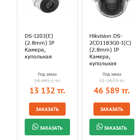
DS-I203(E)
Hikvision DS-
U
(2.8mm) IP
2CD1183G0-I(C)
Камера,
(2.8mm) IP
купольная
Камера,
купольная
Под заказ
Под заказ
14 445.2 тг.
51 247.9 тг.
.
13 132 тг.
46 589 тг.
ЗАКАЗАТЬ
ЗАКАЗАТЬ
ЗАКАЗАТЬ
ЗАКАЗАТЬ