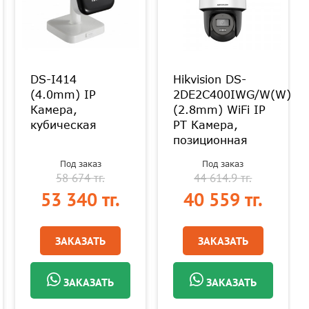
DS-I414
Hikvision DS-
(4.0mm) IP
2DE2C400IWG/W(W)
Камера,
(2.8mm) WiFi IP
кубическая
PT Камера,
позиционная
Под заказ
Под заказ
58 674 тг.
44 614.9 тг.
53 340 тг.
40 559 тг.
ЗАКАЗАТЬ
ЗАКАЗАТЬ
ЗАКАЗАТЬ
ЗАКАЗАТЬ