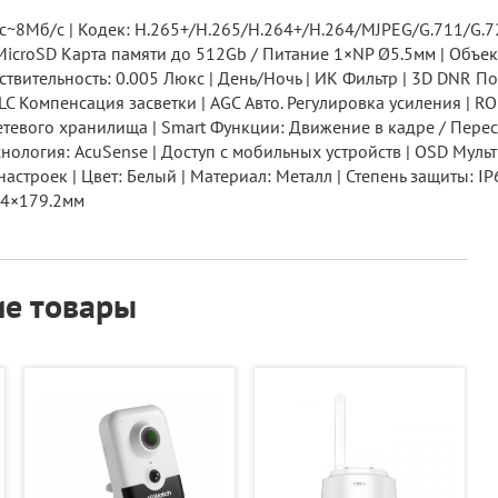
~8Мб/с | Кодек: H.265+/H.265/H.264+/H.264/MJPEG/G.711/G.72
croSD Карта памяти до 512Gb / Питание 1×NP Ø5.5мм | Объект
вствительность: 0.005 Люкс | День/Ночь | ИК Фильтр | 3D DNR
Компенсация засветки | AGC Авто. Регулировка усиления | RO
тевого хранилища | Smart Функции: Движение в кадре / Перес
ехнология: AcuSense | Доступ с мобильных устройств | OSD Мул
астроек | Цвет: Белый | Материал: Металл | Степень защиты: IP6
4.4×179.2мм
е товары