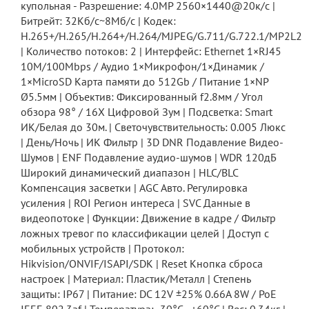
купольная - Разрешение: 4.0MP 2560×1440@20к/с |
Битрейт: 32Кб/с~8Мб/с | Кодек:
H.265+/H.265/H.264+/H.264/MJPEG/G.711/G.722.1/MP2L2
| Количество потоков: 2 | Интерфейс: Ethernet 1×RJ45
10M/100Mbps / Аудио 1×Микрофон/1×Динамик /
1×MicroSD Карта памяти до 512Gb / Питание 1×NP
Ø5.5мм | Объектив: Фиксированный f2.8мм / Угол
обзора 98° / 16X Цифровой Зум | Подсветка: Smart
ИК/Белая до 30м. | Светочувствительность: 0.005 Люкс
| День/Ночь | ИК Фильтр | 3D DNR Подавление Видео-
Шумов | ENF Подавление аудио-шумов | WDR 120дБ
Широкий динамический диапазон | HLC/BLC
Компенсация засветки | AGC Авто. Регулировка
усиления | ROI Регион интереса | SVC Данные в
видеопотоке | Функции: Движение в кадре / Фильтр
ложных тревог по классификации целей | Доступ с
мобильных устройств | Протокол:
Hikvision/ONVIF/ISAPI/SDK | Reset Кнопка сброса
настроек | Материал: Пластик/Металл | Степень
защиты: IP67 | Питание: DC 12V ±25% 0.66A 8W / PoE