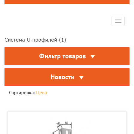
Toggle
navigat
Система U профилей (
1
)
Фильтр товаров
Новости
Сортировка:
Цена