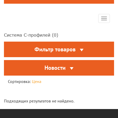
Toggle
navigat
Система С-профилей (
0
)
Фильтр товаров
Новости
Сортировка:
Цена
Подходящих результатов не найдено.