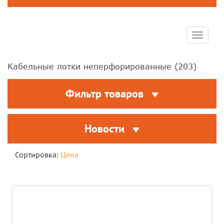
Toggle
navigat
Кабельные лотки неперфорированные (
203
)
Фильтр товаров
Новости
Сортировка:
Цена